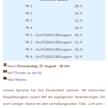
PK 1
28,-€
PK 2
24,-€
PK 3
22,-€
PK 4
16,-€
PK 1 - SozT/Ü60/U18/Gruppen
26,-€
PK 2 - SozT/Ü60/U18/Gruppen
22,-€
PK 3 - SozT/Ü60/U18/Gruppen
20,-€
PK 4 - SozT/Ü60/U18/Gruppen
14,-€
Wann?
Donnerstag, 27. August - 20 Uhr
Wo?
Theater an der Kö
Was?:
Manes
Unsere Sprache hat ihre Deutlichkeit verloren. Mit rheinischer
Respektlosigkeit seziert MM die tagtäglichen Veränderungen. Ein
wort-witziger Abend mit dem verheißungsvollen Titel: „Lott jonn –